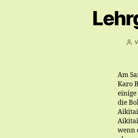
Lehr
V
Bei
Am Sam
Karo B
einige
die Bo
Aikita
Aikita
wenn d