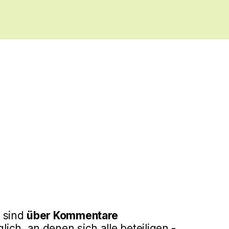
e sind
über Kommentare
ich, an denen sich alle beteiligen -