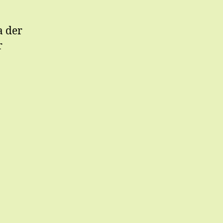
a der
r