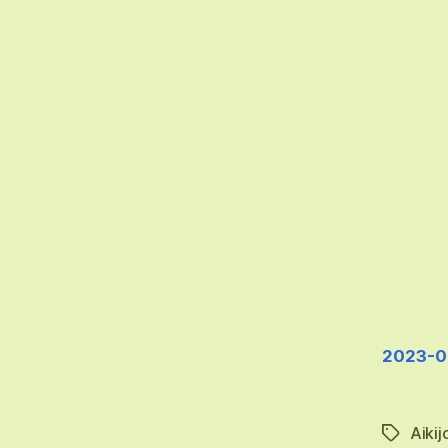
2023-0
Aikij
Schlagwö