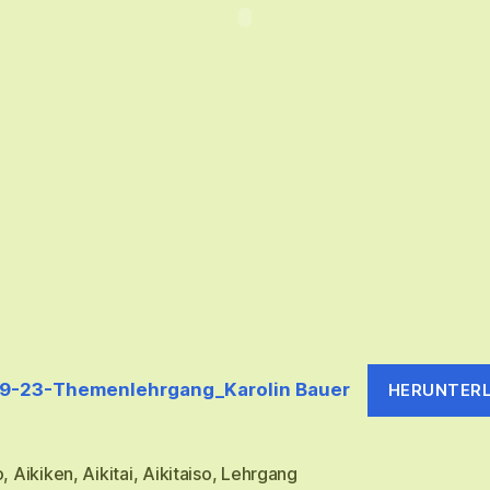
9-23-Themenlehrgang_Karolin Bauer
HERUNTER
o
,
Aikiken
,
Aikitai
,
Aikitaiso
,
Lehrgang
rter