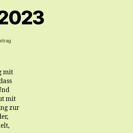
.2023
itrag
g mit
dass
 Und
ut mit
ung zur
er,
elt,