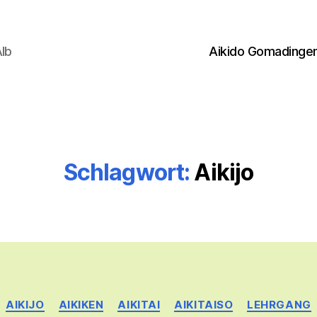
Alb
Aikido Gomadinge
Schlagwort:
Aikijo
Kategorien
AIKIJO
AIKIKEN
AIKITAI
AIKITAISO
LEHRGANG