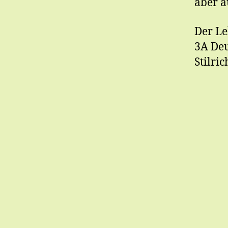
aber a
Der Le
3A Deu
Stilri